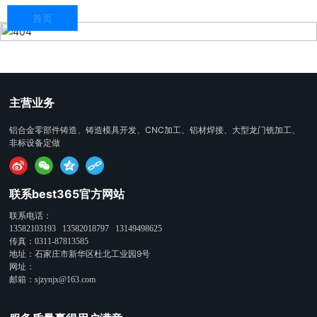
首页
主营业务
铝合金零部件铸造、铸造模具开发、CNC加工、铝材焊接、大型龙门铣加工、
非标设备定做
联系best365官方网站
联系电话：
13582103193
13582018797
13149498625
传真：
0311-87813585
地址：石家庄市新华区杜北工业园9号
网址：
邮箱：
sjzynjx@163.com