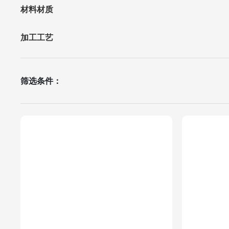
材料材质
加工工艺
筛选条件：