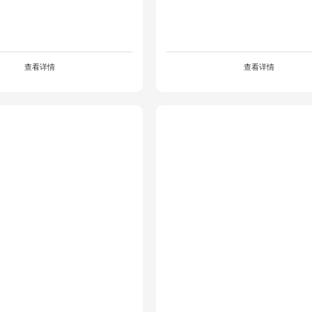
回转马达壳体
回转进气块
查看详情
查看详情