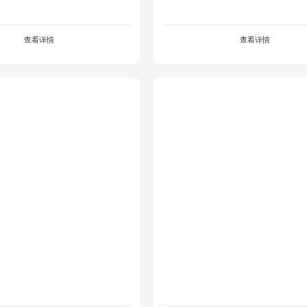
回转阀盖
换向阀壳体
查看详情
查看详情
行走进气块
行走减速箱壳体