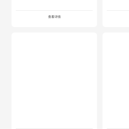
回转阀体
查看详情
行走马达壳体