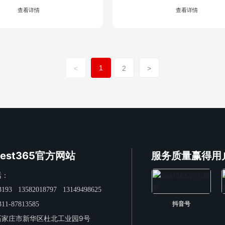
查看详情
查看详情
1
<
2
>
est365官方网站
服务质量赢得用
话：
3193
13582018797
13149498625
抖音号
311-87813585
石家庄市新华区杜北工业园9号