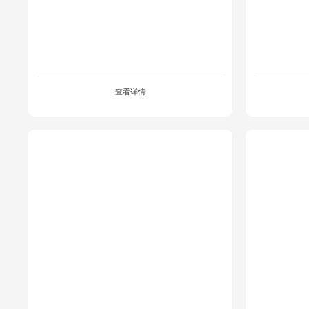
端盖
查看详情